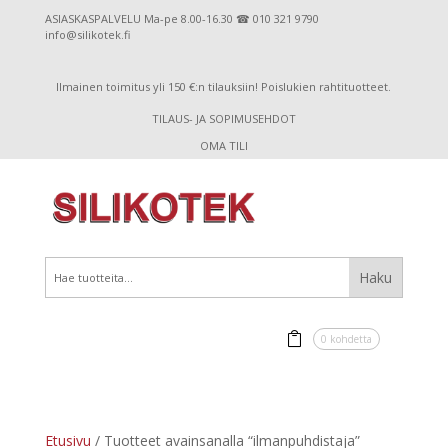
ASIASKASPALVELU Ma-pe 8.00-16.30 ☎ 010 321 9790
info@silikotek.fi
Ilmainen toimitus yli 150 €:n tilauksiin! Poislukien rahtituotteet.
TILAUS- JA SOPIMUSEHDOT
OMA TILI
0 kohdetta
Etusivu
/ Tuotteet avainsanalla “ilmanpuhdistaja”