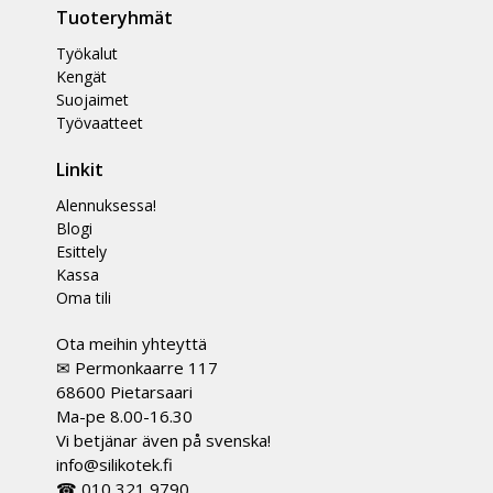
Tuoteryhmät
Työkalut
Kengät
Suojaimet
Työvaatteet
Linkit
Alennuksessa!
Blogi
Esittely
Kassa
Oma tili
Ota meihin yhteyttä
✉ Permonkaarre 117
68600 Pietarsaari
Ma-pe 8.00-16.30
Vi betjänar även på svenska!
info@silikotek.fi
☎ 010 321 9790