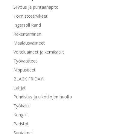
Siivous ja puhtaanapito
Toimistotarvikeet
Ingersoll Rand
Rakentaminen
Maalausvälineet
Voiteluaineet ja kemikaalit
Työvaatteet
Nippusiteet
BLACK FRIDAY!
Lahjat
Puhdistus ja ulkotilojen huolto
Työkalut
Kengät
Paristot
Suojaimet