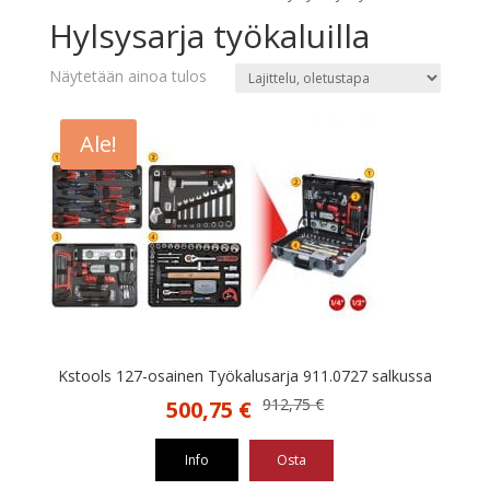
Hylsysarja työkaluilla
Näytetään ainoa tulos
Ale!
Kstools 127-osainen Työkalusarja 911.0727 salkussa
Alkuperäinen
Nykyinen
912,75
€
500,75
€
hinta
hinta
oli:
on:
Info
Osta
912,75 €.
500,75 €.