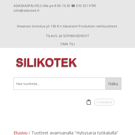
ASIASKASPALVELU Ma-pe 8.00-16.30 ☎ 010 321 9790
info@silikotek.fi
Ilmainen toimitus yli 150 €:n tilauksiin! Poislukien rahtituotteet.
TILAUS- JA SOPIMUSEHDOT
OMA TILI
0 kohdetta
Etusivu
/ Tuotteet avainsanalla “Hylsysarja työkaluilla”