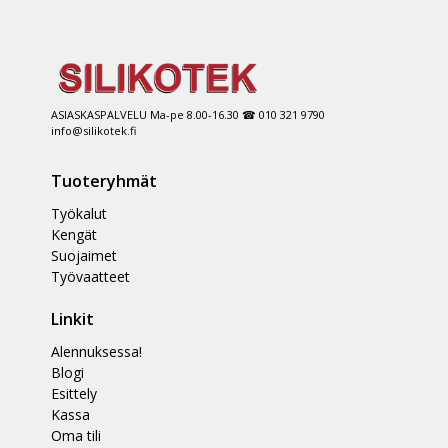
ASIASKASPALVELU Ma-pe 8.00-16.30 ☎ 010 321 9790
info@silikotek.fi
Tuoteryhmät
Työkalut
Kengät
Suojaimet
Työvaatteet
Linkit
Alennuksessa!
Blogi
Esittely
Kassa
Oma tili