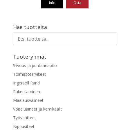
oli:
on:
Info
Osta
2460,68 €.
765,55 €.
Hae tuotteita
Tuoteryhmät
Siivous ja puhtaanapito
Toimistotarvikeet
Ingersoll Rand
Rakentaminen
Maalausvälineet
Voiteluaineet ja kemikaalit
Työvaatteet
Nippusiteet