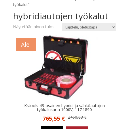
työkalut”
hybridiautojen työkalut
Näytetään ainoa tulos
Ale!
Kstools 43-osainen hybridi ja sähköautojen
työkalusarja 1000V, 117.1890
Alkuperäinen
Nykyinen
2460,68
€
765,55
€
hinta
hinta