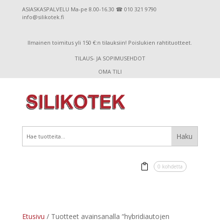
ASIASKASPALVELU Ma-pe 8.00-16.30 ☎ 010 321 9790
info@silikotek.fi
Ilmainen toimitus yli 150 €:n tilauksiin! Poislukien rahtituotteet.
TILAUS- JA SOPIMUSEHDOT
OMA TILI
0 kohdetta
Etusivu
/ Tuotteet avainsanalla “hybridiautojen