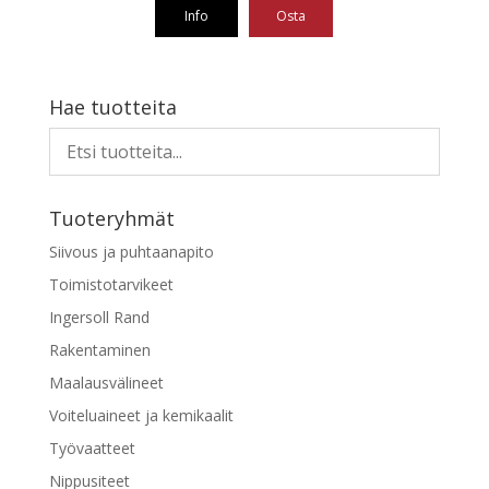
Info
Osta
Tällä
tuotteella
on
Hae tuotteita
useampi
muunnelma.
Voit
tehdä
Tuoteryhmät
valinnat
tuotteen
Siivous ja puhtaanapito
sivulla.
Toimistotarvikeet
Ingersoll Rand
Rakentaminen
Maalausvälineet
Voiteluaineet ja kemikaalit
Työvaatteet
Nippusiteet