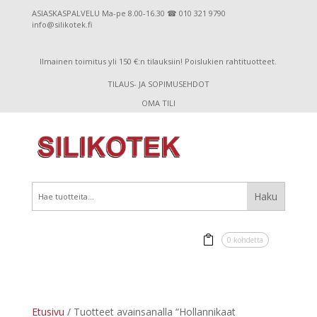
ASIASKASPALVELU Ma-pe 8.00-16.30 ☎ 010 321 9790
info@silikotek.fi
Ilmainen toimitus yli 150 €:n tilauksiin! Poislukien rahtituotteet.
TILAUS- JA SOPIMUSEHDOT
OMA TILI
0 kohdetta
Etusivu
/ Tuotteet avainsanalla “Hollannikaat