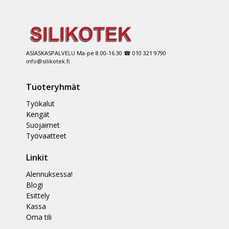
ASIASKASPALVELU Ma-pe 8.00-16.30 ☎ 010 321 9790
info@silikotek.fi
Tuoteryhmät
Työkalut
Kengät
Suojaimet
Työvaatteet
Linkit
Alennuksessa!
Blogi
Esittely
Kassa
Oma tili