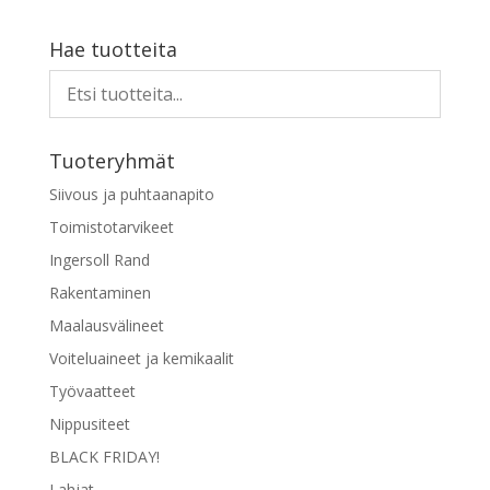
Hae tuotteita
Tuoteryhmät
Siivous ja puhtaanapito
Toimistotarvikeet
Ingersoll Rand
Rakentaminen
Maalausvälineet
Voiteluaineet ja kemikaalit
Työvaatteet
Nippusiteet
BLACK FRIDAY!
Lahjat