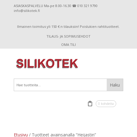
ASIASKASPALVELU Ma-pe 8.00-16.30 ☎ 010 321 9790
info@silikotek.fi
Ilmainen toimitus yli 150 €:n tilauksiin! Poislukien rahtituotteet.
TILAUS- JA SOPIMUSEHDOT
OMA TILI
0 kohdetta
Etusivu
/ Tuotteet avainsanalla “Heijastin”