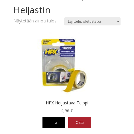
Heijastin
Näytetään ainoa tulos
HPX Heijastava Teippi
4,96
€
Info
Osta