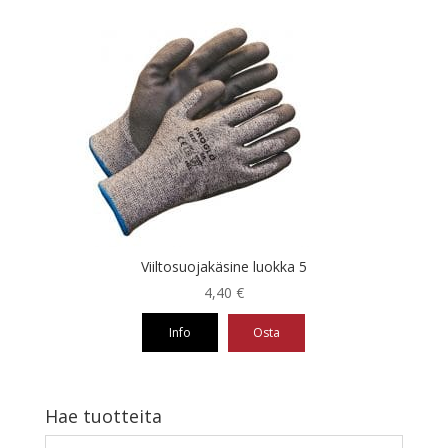
tuotteella
on
useampi
muunnelma.
Voit
tehdä
valinnat
tuotteen
sivulla.
Viiltosuojakäsine luokka 5
4,40
€
Info
Osta
Tällä
tuotteella
on
Hae tuotteita
useampi