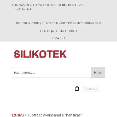
ASIASKASPALVELU Ma-pe 8.00-16.30 ☎ 010 321 9790
info@silikotek.fi
Ilmainen toimitus yli 150 €:n tilauksiin! Poislukien rahtituotteet.
TILAUS- JA SOPIMUSEHDOT
OMA TILI
0 kohdetta
Etusivu
/ Tuotteet avainsanalla “hansikas”