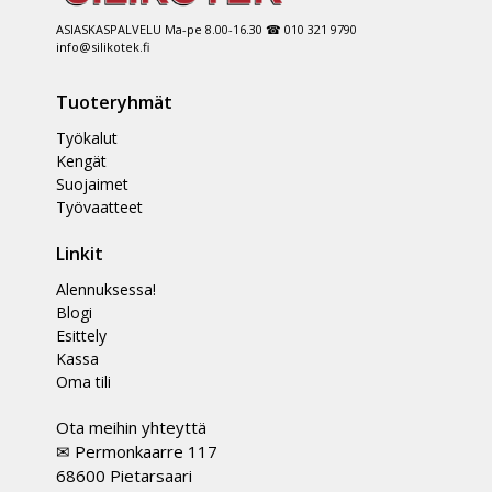
ASIASKASPALVELU Ma-pe 8.00-16.30 ☎ 010 321 9790
info@silikotek.fi
Tuoteryhmät
Työkalut
Kengät
Suojaimet
Työvaatteet
Linkit
Alennuksessa!
Blogi
Esittely
Kassa
Oma tili
Ota meihin yhteyttä
✉ Permonkaarre 117
68600 Pietarsaari