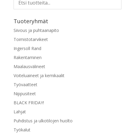
muunnelma.
Voit
tehdä
Tuoteryhmät
valinnat
tuotteen
Siivous ja puhtaanapito
sivulla.
Toimistotarvikeet
Ingersoll Rand
Rakentaminen
Maalausvälineet
Voiteluaineet ja kemikaalit
Työvaatteet
Nippusiteet
BLACK FRIDAY!
Lahjat
Puhdistus ja ulkotilojen huolto
Työkalut