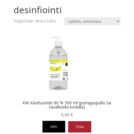
desinfiointi
Näytetään ainoa tulos
KW Käsihuuhde 80 % 500 ml (pumppupullo tai
tavallisella korkilla)
9,06
€
Info
Osta