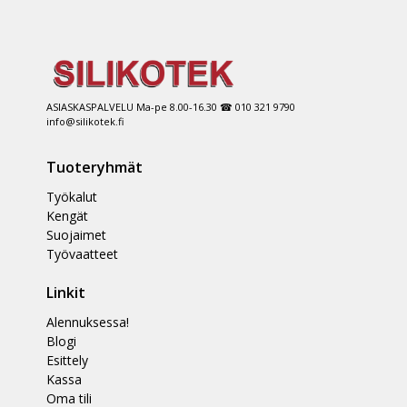
ASIASKASPALVELU Ma-pe 8.00-16.30 ☎ 010 321 9790
info@silikotek.fi
Tuoteryhmät
Työkalut
Kengät
Suojaimet
Työvaatteet
Linkit
Alennuksessa!
Blogi
Esittely
Kassa
Oma tili