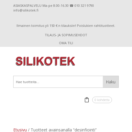
ASIASKASPALVELU Ma-pe 8.00-16.30 ☎ 010 321 9790
info@silikotek.fi
Ilmainen toimitus yli 150 €:n tilauksiin! Poislukien rahtituotteet.
TILAUS- JA SOPIMUSEHDOT
OMA TILI
0 kohdetta
Etusivu
/ Tuotteet avainsanalla “desinfiointi”