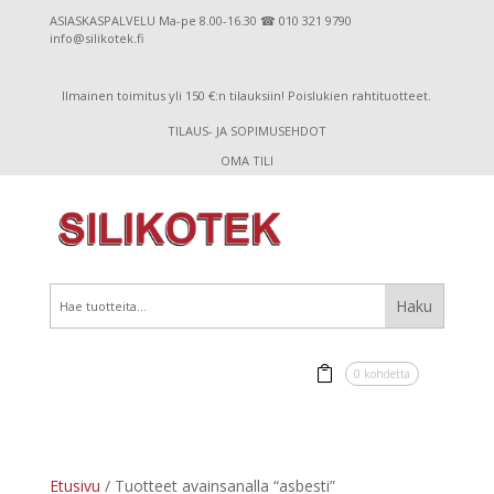
ASIASKASPALVELU Ma-pe 8.00-16.30 ☎ 010 321 9790
info@silikotek.fi
Ilmainen toimitus yli 150 €:n tilauksiin! Poislukien rahtituotteet.
TILAUS- JA SOPIMUSEHDOT
OMA TILI
0 kohdetta
Etusivu
/ Tuotteet avainsanalla “asbesti”