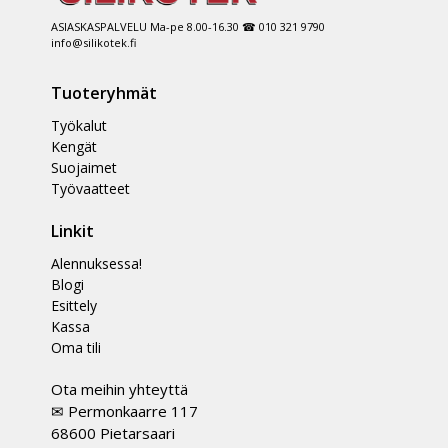
ASIASKASPALVELU Ma-pe 8.00-16.30 ☎ 010 321 9790
info@silikotek.fi
Tuoteryhmät
Työkalut
Kengät
Suojaimet
Työvaatteet
Linkit
Alennuksessa!
Blogi
Esittely
Kassa
Oma tili
Ota meihin yhteyttä
✉ Permonkaarre 117
68600 Pietarsaari