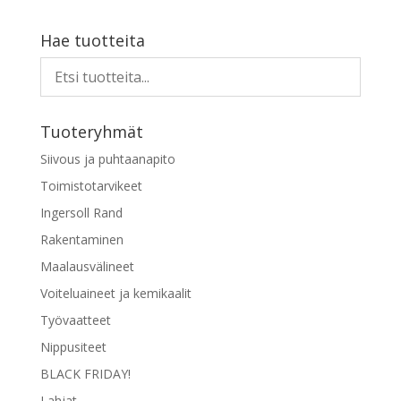
Hae tuotteita
Tuoteryhmät
Siivous ja puhtaanapito
Toimistotarvikeet
Ingersoll Rand
Rakentaminen
Maalausvälineet
Voiteluaineet ja kemikaalit
Työvaatteet
Nippusiteet
BLACK FRIDAY!
Lahjat