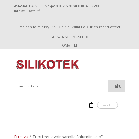
ASIASKASPALVELU Ma-pe 8.00-16.30 ☎ 010 321 9790
info@silikotek.fi
Ilmainen toimitus yli 150 €:n tilauksiin! Poislukien rahtituotteet.
TILAUS- JA SOPIMUSEHDOT
OMA TILI
0 kohdetta
Etusivu
/ Tuotteet avainsanalla “alumiinitela”