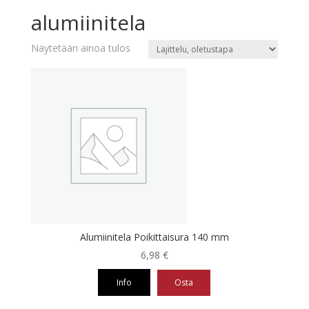
alumiinitela
Näytetään ainoa tulos
Alumiinitela Poikittaisura 140 mm
6,98
€
Info
Osta