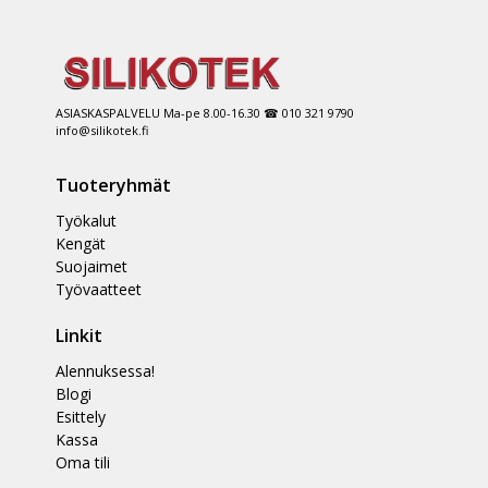
ASIASKASPALVELU Ma-pe 8.00-16.30 ☎ 010 321 9790
info@silikotek.fi
Tuoteryhmät
Työkalut
Kengät
Suojaimet
Työvaatteet
Linkit
Alennuksessa!
Blogi
Esittely
Kassa
Oma tili