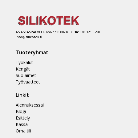
ASIASKASPALVELU Ma-pe 8.00-16.30 ☎ 010 321 9790
info@silikotek.fi
Tuoteryhmät
Työkalut
Kengät
Suojaimet
Työvaatteet
Linkit
Alennuksessa!
Blogi
Esittely
Kassa
Oma tili