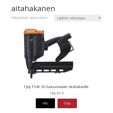
aitahakanen
Näytetään ainoa tulos
Tjep FS40 3G kaasunaulain aitahakasille.
748,95
€
Info
Osta