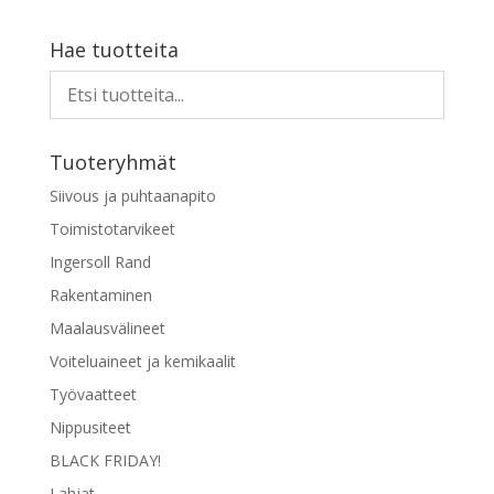
Hae tuotteita
Tuoteryhmät
Siivous ja puhtaanapito
Toimistotarvikeet
Ingersoll Rand
Rakentaminen
Maalausvälineet
Voiteluaineet ja kemikaalit
Työvaatteet
Nippusiteet
BLACK FRIDAY!
Lahjat