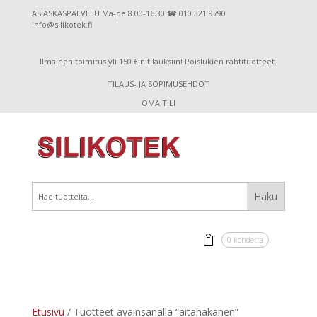
ASIASKASPALVELU Ma-pe 8.00-16.30 ☎ 010 321 9790
info@silikotek.fi
Ilmainen toimitus yli 150 €:n tilauksiin! Poislukien rahtituotteet.
TILAUS- JA SOPIMUSEHDOT
OMA TILI
0 kohdetta
Etusivu
/ Tuotteet avainsanalla “aitahakanen”