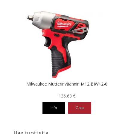
Milwaukee Mutterinväännin M12 BIW12-0
136,63
€
Info
Osta
Hae tuotteita