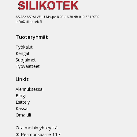
ASIASKASPALVELU Ma-pe 8.00-16.30 ☎ 010 321 9790
info@silikotek.fi
Tuoteryhmät
Työkalut
Kengät
Suojaimet
Työvaatteet
Linkit
Alennuksessa!
Blogi
Esittely
Kassa
Oma tili
Ota meihin yhteyttä
✉ Permonkaarre 117