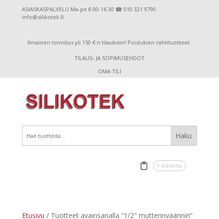
ASIASKASPALVELU Ma-pe 8.00-16.30 ☎ 010 321 9790
info@silikotek.fi
Ilmainen toimitus yli 150 €:n tilauksiin! Poislukien rahtituotteet.
TILAUS- JA SOPIMUSEHDOT
OMA TILI
0 kohdetta
Etusivu
/ Tuotteet avainsanalla “1/2" mutterinväännin”