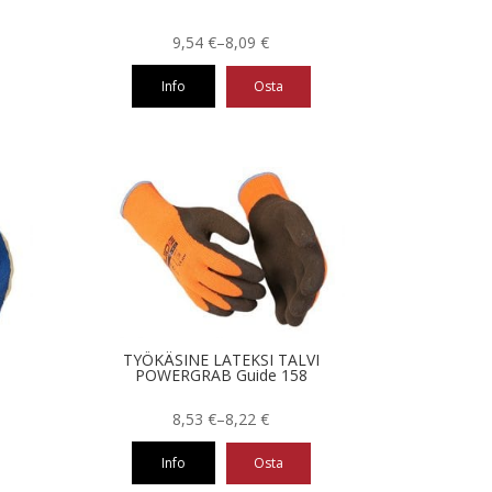
Hintaluokka:
9,54
€
–
8,09
€
8,09 €
Info
Osta
-
9,54 €
Tällä
tuotteella
on
useampi
muunnelma.
Voit
tehdä
valinnat
tuotteen
sivulla.
TYÖKÄSINE LATEKSI TALVI
POWERGRAB Guide 158
Hintaluokka:
8,53
€
–
8,22
€
8,22 €
Info
Osta
-