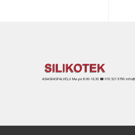
Tällä
tuott
on
use
muu
Voit
tehd
vali
tuot
sivul
ASIASKASPALVELU Ma-pe 8.00-16.30 ☎ 010 321 9790 info@si