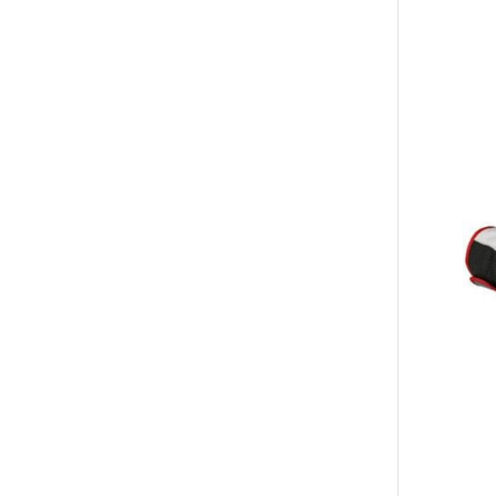
Tällä
tuott
on
use
muu
Voit
tehd
vali
tuot
sivul