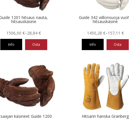
Guide 1201 hitsaus nauta,
Guide 342 viillonsuoja vuoh
hitsauskäsine
hitsauskäsine
Hintaluokka:
Hintaluokka:
1506,00
€
–
28,84
€
1450,28
€
–
157,11
€
28,84 €
157,11 €
Info
Osta
Info
Osta
-
-
1506,00 €
1450,28 €
Tällä
eella
tuotteella
on
ampi
useampi
nnelma.
muunnelma.
Voit
ä
tehdä
nnat
valinnat
teen
tuotteen
la.
sivulla.
tsaajan käsineet Guide 1200
Hitsarin hanska Granberg