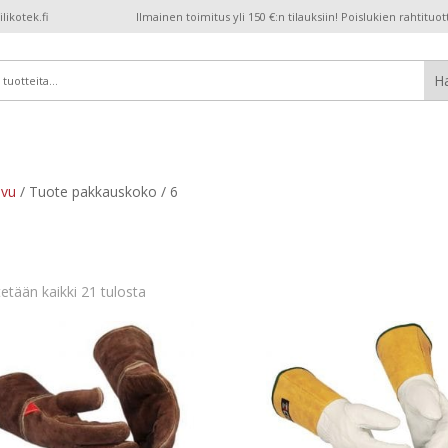
ikotek.fi
Ilmainen toimitus yli 150 €:n tilauksiin! Poislukien rahtituot
ivu
/ Tuote pakkauskoko / 6
etään kaikki 21 tulosta