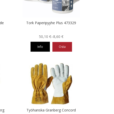
tehdä
valinnat
tuotteen
sivulla.
hde
Tork Paperipyyhe Plus 473329
Hintaluokka:
50,10
€
–
8,60
€
8,60 €
Info
Osta
-
50,10 €
Tällä
tuotteella
on
useampi
muunnelma.
Voit
tehdä
valinnat
tuotteen
sivulla.
erg
Työhanska Granberg Concord