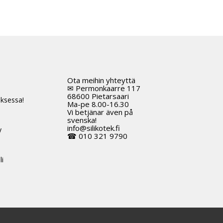
8,53 €
Tällä
tuotteella
on
useampi
muunnelma.
Voit
tehdä
Ota meihin yhteyttä
t
valinnat
✉ Permonkaarre 117
tuotteen
68600 Pietarsaari
ksessa!
Ma-pe 8.00-16.30
sivulla.
Vi betjänar även på
svenska!
info@silikotek.fi
y
☎ 010 321 9790
li