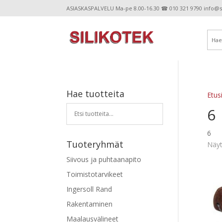
ASIASKASPALVELU Ma-pe 8.00-16.30 ☎ 010 321 9790 info@sil
Hae tuotteita
Etus
6
6
Tuoteryhmät
Näyt
Siivous ja puhtaanapito
Toimistotarvikeet
Ingersoll Rand
Rakentaminen
Maalausvälineet