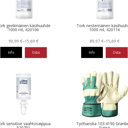
ä
tehdä
nnat
valinnat
teen
tuotteen
la.
sivulla.
ork geelimäinen käsihuuhde
Tork nestemäinen käsihuu
1000 ml, 420106
1000 ml, 420116
Hintaluokka:
Hintaluokka:
90,99
€
–
15,69
€
89,97
€
–
15,69
€
15,69 €
15,69 €
Info
Osta
Info
Osta
-
-
90,99 €
89,97 €
Tällä
eella
tuotteella
on
ampi
useampi
nnelma.
muunnelma.
Voit
ä
tehdä
nnat
valinnat
teen
tuotteen
la.
sivulla.
ork sensitive vaahtosaippua
Työhanska 103.4190 Granb
520701
Supra