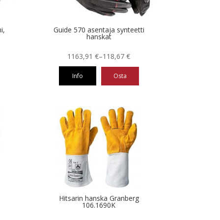
i,
Guide 570 asentaja synteetti
hanskat
Hintaluokka:
1163,91
€
–
118,67
€
118,67 €
Info
Osta
-
1163,91 €
Tällä
tuotteella
on
useampi
muunnelma.
Voit
tehdä
valinnat
tuotteen
sivulla.
Hitsarin hanska Granberg
106.1690K