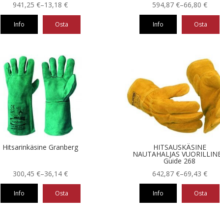
Hintaluokka:
Hintaluokka:
941,25
€
–
13,18
€
594,87
€
–
66,80
€
13,18 €
66,80 €
Info
Osta
Info
Osta
-
-
941,25 €
594,87 €
Tällä
eella
tuotteella
on
ampi
useampi
nnelma.
muunnelma.
Voit
ä
tehdä
nnat
valinnat
teen
tuotteen
la.
sivulla.
Hitsarinkäsine Granberg
HITSAUSKÄSINE
NAUTAHALJAS VUORILLIN
Guide 268
Hintaluokka:
Hintaluokka:
300,45
€
–
36,14
€
642,87
€
–
69,43
€
36,14 €
69,43 €
Info
Osta
Info
Osta
-
-
300,45 €
642,87 €
Tällä
eella
tuotteella