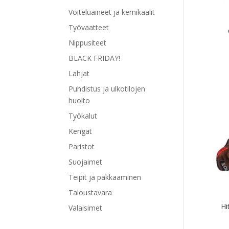
Voiteluaineet ja kemikaalit
Työvaatteet
Nippusiteet
BLACK FRIDAY!
Lahjat
Puhdistus ja ulkotilojen
Tällä
huolto
tuott
Työkalut
on
use
Kengät
muu
Paristot
Voit
Suojaimet
tehd
vali
Teipit ja pakkaaminen
tuot
Taloustavara
sivul
Hi
Valaisimet