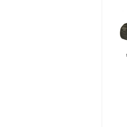
on
use
muu
Voit
tehd
vali
tuot
sivul
Tällä
tuott
on
use
muu
Voit