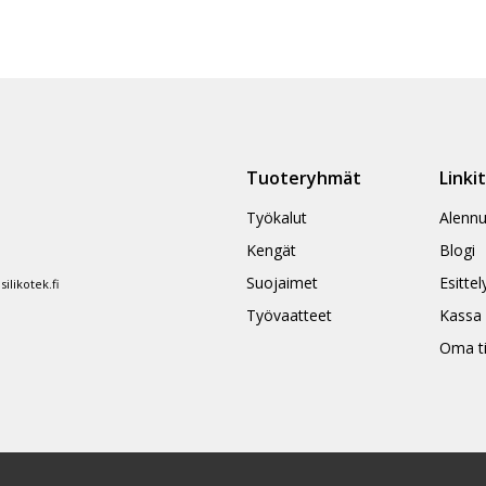
470,63 €
Tällä
eella
tuotteella
on
ampi
useampi
nnelma.
muunnelma.
Voit
ä
tehdä
Tuoteryhmät
Linki
nnat
valinnat
teen
tuotteen
Työkalut
Alennu
la.
sivulla.
Kengät
Blogi
Suojaimet
Esittel
likotek.fi
Työvaatteet
Kassa
Oma ti