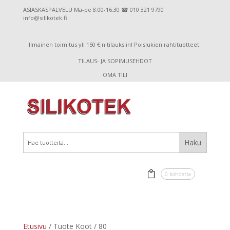
ASIASKASPALVELU Ma-pe 8.00-16.30 ☎ 010 321 9790
info@silikotek.fi
Ilmainen toimitus yli 150 €:n tilauksiin! Poislukien rahtituotteet.
TILAUS- JA SOPIMUSEHDOT
OMA TILI
0 kohdetta
Etusivu
/ Tuote Koot / 80