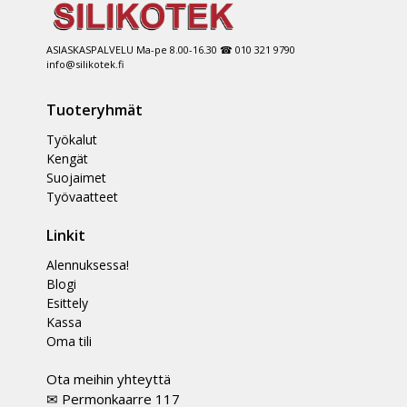
ASIASKASPALVELU Ma-pe 8.00-16.30 ☎ 010 321 9790
info@silikotek.fi
Tuoteryhmät
Työkalut
Kengät
Suojaimet
Työvaatteet
Linkit
Alennuksessa!
Blogi
Esittely
Kassa
Oma tili
Ota meihin yhteyttä
✉ Permonkaarre 117