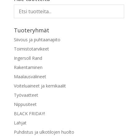
useampi
muunnelma.
Voit
tehdä
Tuoteryhmät
valinnat
tuotteen
Siivous ja puhtaanapito
sivulla.
Toimistotarvikeet
Ingersoll Rand
Rakentaminen
Maalausvälineet
Voiteluaineet ja kemikaalit
Työvaatteet
Nippusiteet
BLACK FRIDAY!
Lahjat
Puhdistus ja ulkotilojen huolto