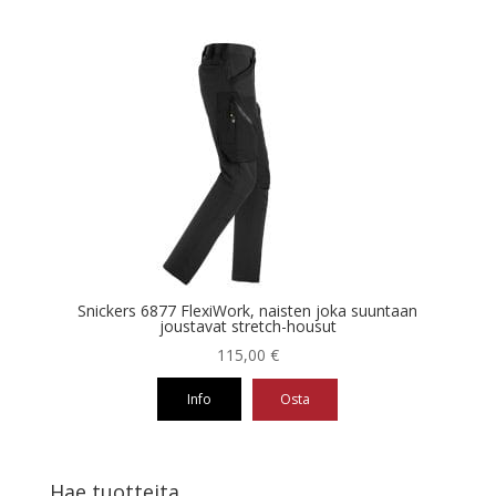
Tällä
tuotteella
on
useampi
muunnelma.
Voit
tehdä
valinnat
tuotteen
sivulla.
Snickers 6877 FlexiWork, naisten joka suuntaan
joustavat stretch-housut
115,00
€
Info
Osta
Tällä
tuotteella
on
Hae tuotteita