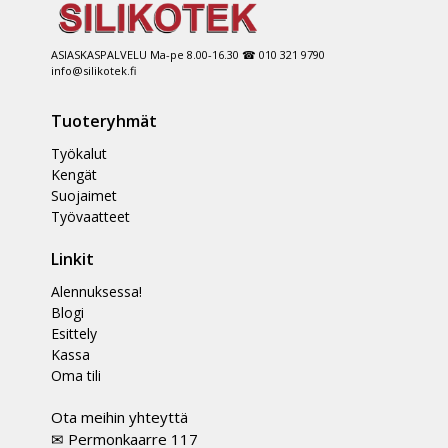
ASIASKASPALVELU Ma-pe 8.00-16.30 ☎ 010 321 9790
info@silikotek.fi
Tuoteryhmät
Työkalut
Kengät
Suojaimet
Työvaatteet
Linkit
Alennuksessa!
Blogi
Esittely
Kassa
Oma tili
Ota meihin yhteyttä
✉ Permonkaarre 117