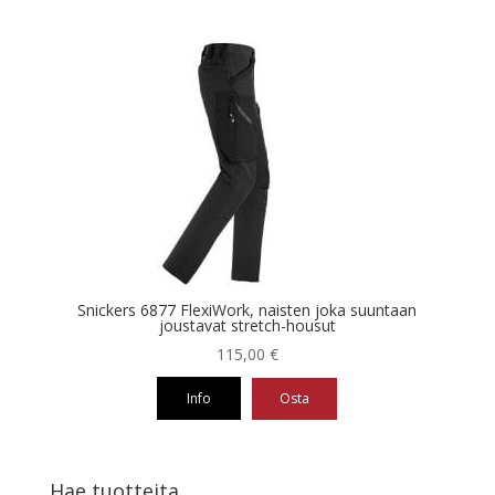
Tällä
tuotteella
on
useampi
muunnelma.
Voit
tehdä
valinnat
tuotteen
sivulla.
Snickers 6877 FlexiWork, naisten joka suuntaan
joustavat stretch-housut
115,00
€
Info
Osta
Tällä
tuotteella
on
Hae tuotteita