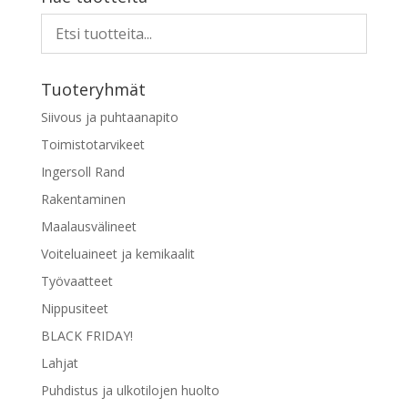
useampi
muunnelma.
Voit
tehdä
Tuoteryhmät
valinnat
tuotteen
Siivous ja puhtaanapito
sivulla.
Toimistotarvikeet
Ingersoll Rand
Rakentaminen
Maalausvälineet
Voiteluaineet ja kemikaalit
Työvaatteet
Nippusiteet
BLACK FRIDAY!
Lahjat
Puhdistus ja ulkotilojen huolto