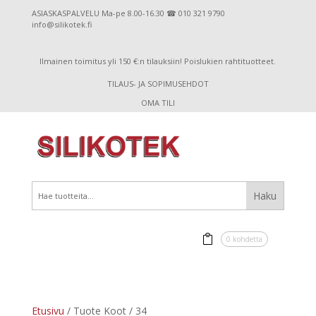
ASIASKASPALVELU Ma-pe 8.00-16.30 ☎ 010 321 9790
info@silikotek.fi
Ilmainen toimitus yli 150 €:n tilauksiin! Poislukien rahtituotteet.
TILAUS- JA SOPIMUSEHDOT
OMA TILI
0 kohdetta
Etusivu
/ Tuote Koot / 34