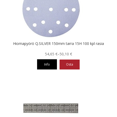
Voit
tehdä
valinnat
tuotteen
sivulla.
Hiomapyörö Q.SILVER 150mm tarra 15H 100 kpl rasia
Hintaluokka:
54,65
€
–
50,10
€
50,10 €
Info
Osta
-
54,65 €
Tällä
tuotteella
on
useampi
muunnelma.
Voit
tehdä
valinnat