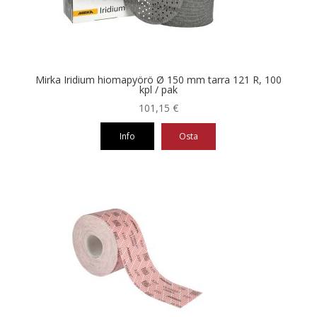
tuotteen
sivulla.
Mirka Iridium hiomapyörö Ø 150 mm tarra 121 R, 100
kpl / pak
101,15
€
Info
Osta
Tällä
tuotteella
on
useampi
muunnelma.
Voit
tehdä
valinnat
tuotteen
sivulla.