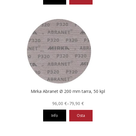
-
49,80 €
Tällä
tuotteella
on
useampi
muunnelma.
Voit
tehdä
valinnat
tuotteen
sivulla.
Mirka Abranet Ø 200 mm tarra, 50 kpl
Hintaluokka:
96,00
€
–
79,90
€
79,90 €
Info
Osta
-
96,00 €
Tällä
tuotteella