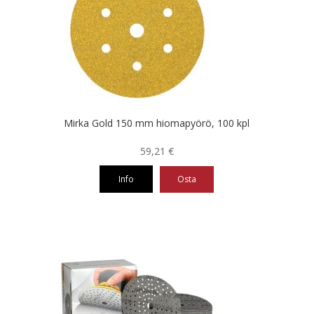
Voit
tehdä
valinnat
tuotteen
sivulla.
Mirka Gold 150 mm hiomapyörö, 100 kpl
59,21
€
Info
Osta
Tällä
tuotteella
on
useampi
muunnelma.
Voit
tehdä
valinnat