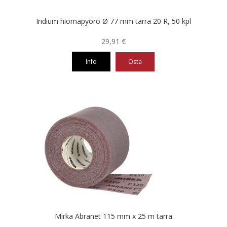
Iridium hiomapyörö Ø 77 mm tarra 20 R, 50 kpl
29,91
€
Info
Osta
Tällä
tuotteella
on
useampi
muunnelma.
Voit
tehdä
valinnat
tuotteen
sivulla.
Mirka Abranet 115 mm x 25 m tarra