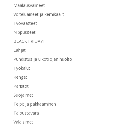
Maalausvälineet
Voiteluaineet ja kemikaalit
Työvaatteet
Nippusiteet
BLACK FRIDAY!
Lahjat
Puhdistus ja ulkotilojen huolto
Työkalut
Kengät
Paristot
Suojaimet
Teipit ja pakkaaminen
Taloustavara
Valaisimet