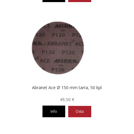
Tällä
tuotteella
on
useampi
muunnelma.
Voit
tehdä
valinnat
tuotteen
sivulla.
Abranet Ace Ø 150 mm tarra, 50 kpl
49,50
€
Info
Osta
Tällä
tuotteella