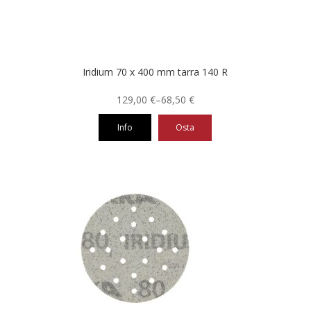
tuotteen
sivulla.
Iridium 70 x 400 mm tarra 140 R
Hintaluokka:
129,00
€
–
68,50
€
68,50 €
Info
Osta
-
129,00 €
Tällä
tuotteella
on
useampi
muunnelma.
Voit
tehdä
valinnat
tuotteen
sivulla.