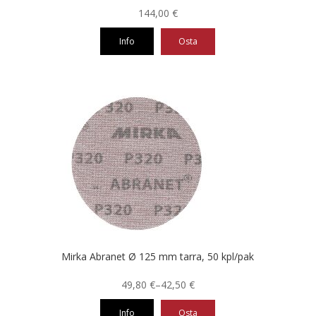
144,00
€
Info
Osta
Tällä
tuotteella
on
useampi
muunnelma.
Voit
tehdä
valinnat
tuotteen
sivulla.
Mirka Abranet Ø 125 mm tarra, 50 kpl/pak
Hintaluokka:
49,80
€
–
42,50
€
42,50 €
Info
Osta