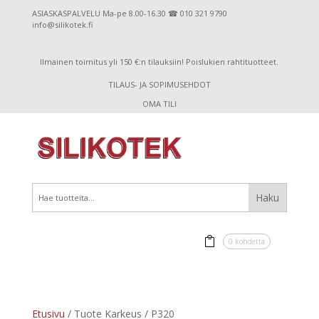
ASIASKASPALVELU Ma-pe 8.00-16.30 ☎ 010 321 9790
info@silikotek.fi
Ilmainen toimitus yli 150 €:n tilauksiin! Poislukien rahtituotteet.
TILAUS- JA SOPIMUSEHDOT
OMA TILI
0 kohdetta
Etusivu
/ Tuote Karkeus / P320