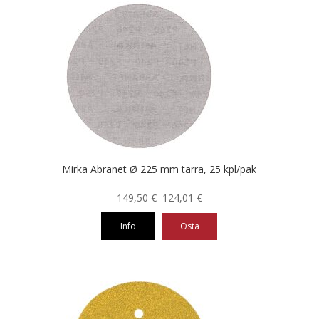
on
useampi
muunnelma.
Voit
tehdä
valinnat
tuotteen
sivulla.
Mirka Abranet Ø 225 mm tarra, 25 kpl/pak
Hintaluokka:
149,50
€
–
124,01
€
124,01 €
Info
Osta
-
149,50 €
Tällä
tuotteella
on
useampi
muunnelma.