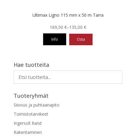
Ultimax Ligno 115 mm x 50 m Tarra
Hintaluokka:
169,50
€
–
135,00
€
135,00 €
Info
Osta
-
169,50 €
Tällä
tuotteella
on
Hae tuotteita
useampi
muunnelma.
Voit
tehdä
Tuoteryhmät
valinnat
tuotteen
Siivous ja puhtaanapito
sivulla.
Toimistotarvikeet
Ingersoll Rand
Rakentaminen