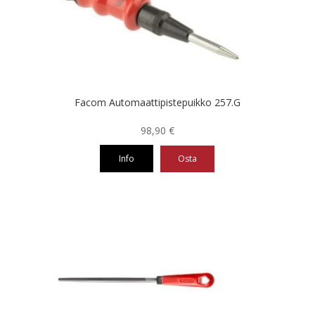
Facom Automaattipistepuikko 257.G
98,90
€
Info
Osta