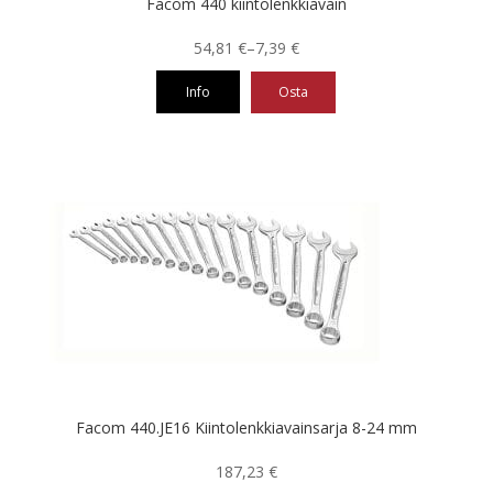
Facom 440 kiintolenkkiavain
Hintaluokka:
54,81
€
–
7,39
€
7,39 €
Info
Osta
-
54,81 €
Tällä
tuotteella
on
useampi
muunnelma.
Voit
tehdä
valinnat
tuotteen
sivulla.
Facom 440.JE16 Kiintolenkkiavainsarja 8-24 mm
187,23
€