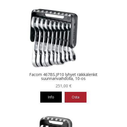
Facom 467BS.JP10 lyhyet räikkälenkit
suunnanvaihdolla, 10-os
251,00
€
Info
Osta