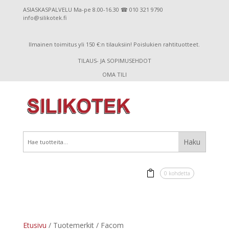
ASIASKASPALVELU Ma-pe 8.00-16.30 ☎ 010 321 9790
info@silikotek.fi
Ilmainen toimitus yli 150 €:n tilauksiin! Poislukien rahtituotteet.
TILAUS- JA SOPIMUSEHDOT
OMA TILI
0 kohdetta
Etusivu
/ Tuotemerkit / Facom