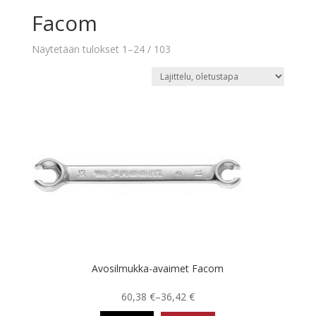
Facom
Näytetään tulokset 1–24 / 103
Avosilmukka-avaimet Facom
Hintaluokka:
60,38
€
–
36,42
€
36,42 €