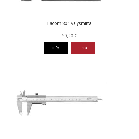
sivulla.
Facom 804 välysmitta
50,20
€
Info
Osta