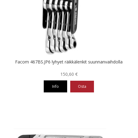
Facom 467BS.JP6 lyhyet räikkälenkit suunnanvaihdolla
150,60
€
Info
Osta