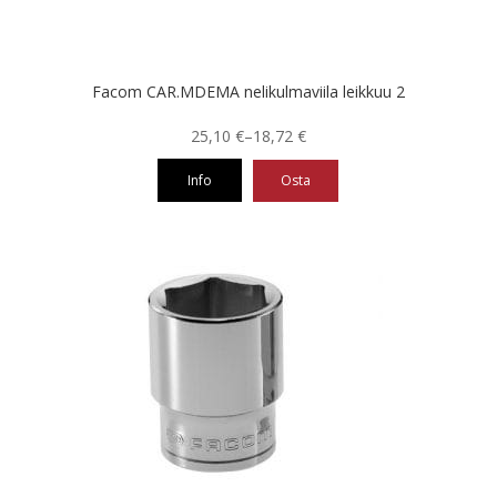
Facom CAR.MDEMA nelikulmaviila leikkuu 2
Hintaluokka:
25,10
€
–
18,72
€
18,72 €
Info
Osta
-
25,10 €
Tällä
tuotteella
on
useampi
muunnelma.
Voit
tehdä
valinnat
tuotteen
sivulla.