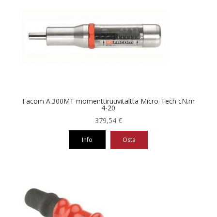
useampi
muunnelma.
Voit
tehdä
valinnat
tuotteen
sivulla.
Facom A.300MT momenttiruuvitaltta Micro-Tech cN.m
4-20
379,54
€
Info
Osta