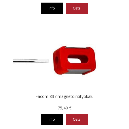
Info
Osta
Facom 837 magnetointityökalu
75,40
€
Info
Osta