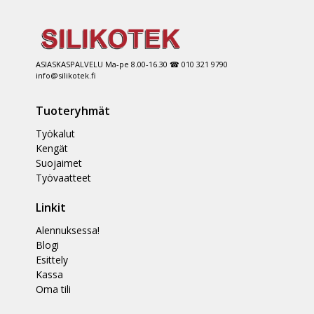
ASIASKASPALVELU Ma-pe 8.00-16.30 ☎ 010 321 9790
info@silikotek.fi
Tuoteryhmät
Työkalut
Kengät
Suojaimet
Työvaatteet
Linkit
Alennuksessa!
Blogi
Esittely
Kassa
Oma tili