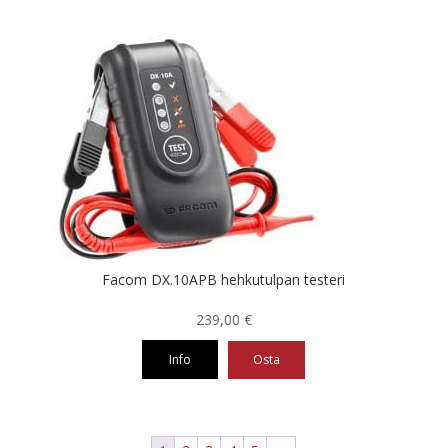
313,75 €
Tällä
tuotteella
on
useampi
muunnelma.
Voit
tehdä
valinnat
tuotteen
sivulla.
Facom DX.10APB hehkutulpan testeri
239,00
€
Info
Osta