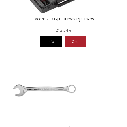
Facom 217.GJ1 tuurnasarja 19-os
212,54
€
Info
Osta