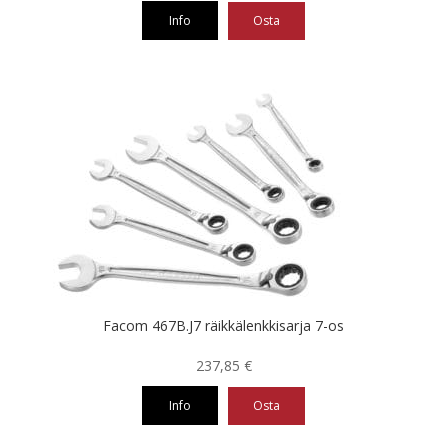
Info
Osta
Facom 467B.J7 räikkälenkkisarja 7-os
237,85
€
Info
Osta