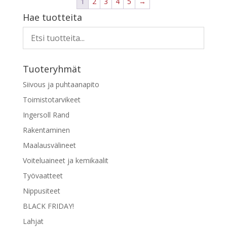
1
2
3
4
5
→
Hae tuotteita
Tuoteryhmät
Siivous ja puhtaanapito
Toimistotarvikeet
Ingersoll Rand
Rakentaminen
Maalausvälineet
Voiteluaineet ja kemikaalit
Työvaatteet
Nippusiteet
BLACK FRIDAY!
Lahjat