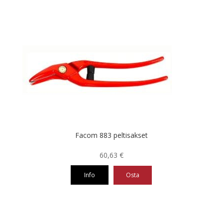
Facom 883 peltisakset
60,63
€
Info
Osta
Tällä
tuotteella
on