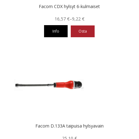
Facom CDX hylsyt 6-kulmaiset
Hintaluokka:
16,57
€
–
9,22
€
9,22 €
Info
Osta
-
16,57 €
Tällä
tuotteella
on
useampi
muunnelma.
Voit
tehdä
valinnat
tuotteen
sivulla.
Facom D.133A taipuisa hylsyavain
25,10
€