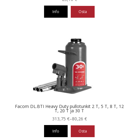
Info
Osta
Tällä
tuotteella
on
useampi
muunnelma.
Voit
tehdä
valinnat
tuotteen
sivulla.
Facom DL.BTI Heavy Duty pullotunkit 2 T, 5 T, 8 T, 12
T, 20 T ja 30 T
Hintaluokka:
313,75
€
–
80,26
€
80,26 €
Info
Osta
-