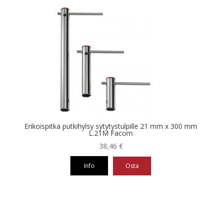
tuotteella
on
useampi
muunnelma.
Voit
tehdä
valinnat
tuotteen
sivulla.
Erikoispitkä putkihylsy sytytystulpille 21 mm x 300 mm
L.21M Facom
38,46
€
Info
Osta