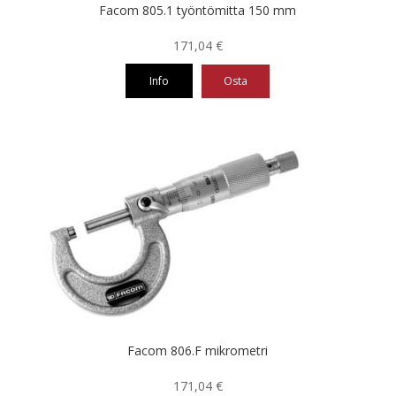
Facom 805.1 työntömitta 150 mm
171,04
€
Info
Osta
Facom 806.F mikrometri
171,04
€