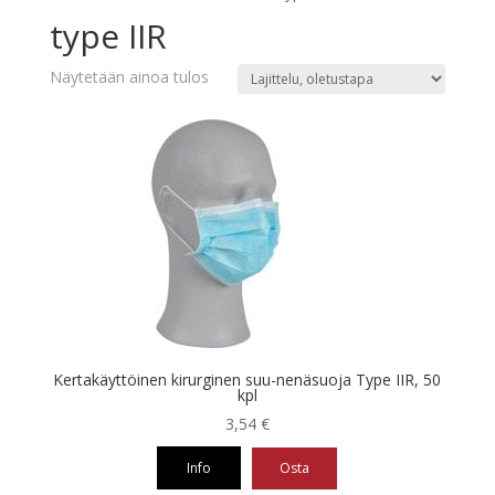
type IIR
Näytetään ainoa tulos
Kertakäyttöinen kirurginen suu-nenäsuoja Type IIR, 50
kpl
3,54
€
Info
Osta