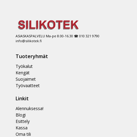
ASIASKASPALVELU Ma-pe 8.00-16.30 ☎ 010 321 9790
info@silikotek.fi
Tuoteryhmät
Työkalut
Kengät
Suojaimet
Työvaatteet
Linkit
Alennuksessa!
Blogi
Esittely
Kassa
Oma tili