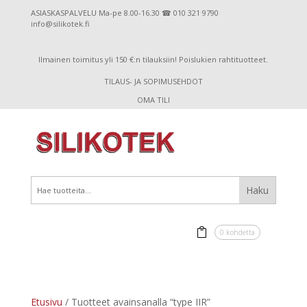
ASIASKASPALVELU Ma-pe 8.00-16.30 ☎ 010 321 9790
info@silikotek.fi
Ilmainen toimitus yli 150 €:n tilauksiin! Poislukien rahtituotteet.
TILAUS- JA SOPIMUSEHDOT
OMA TILI
0 kohdetta
Etusivu
/ Tuotteet avainsanalla “type IIR”